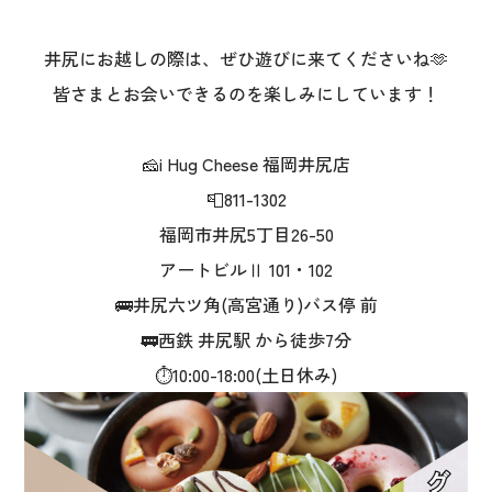
井尻にお越しの際は、ぜひ遊びに来てくださいね🫶
皆さまとお会いできるのを楽しみにしています！
🧀i Hug Cheese 福岡井尻店
📮811-1302
福岡市井尻5丁目26-50
アートビルⅡ 101・102
🚌井尻六ツ角(高宮通り)バス停 前
🚃西鉄 井尻駅 から徒歩7分
⏱10:00-18:00(土日休み)